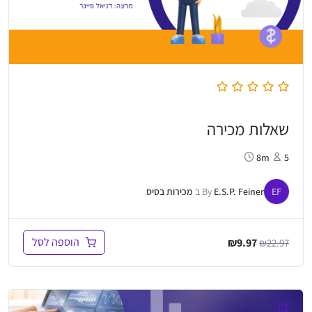
שאלות מכירה
8m
5
EF
E.S.P. Feiner
By
ב
מכירות בסיס
המחיר
המחיר
הוספה לסל
₪
9.97
₪
22.97
המקורי
הנוכחי
היה:
הוא:
₪9.97.
₪22.97.