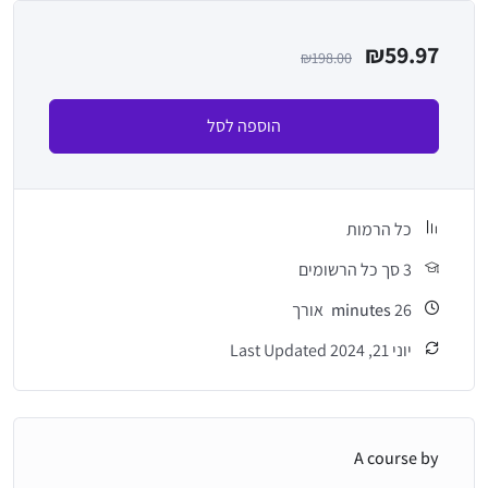
₪
59.97
₪
198.00
הוספה לסל
כל הרמות
3 סך כל הרשומים
26
minutes
אורך
יוני 21, 2024 Last Updated
A course by