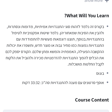
Show More
במהלך הקורס תלמדו לזהות סוגים שונים של התנגדויות – אמיתיות,
מדומות ונסתרות – ולהבין את הסיבות מאחוריהן. תכירו שיטות שונות
לטיפול בהתנגדויות באמצעות דוגמאות מעשיות והסברים ברורים, תוכלו
What Will You Learn?
לשפר את יכולתכם להתמודד עם התנגדויות בצורה שיטתית ובונה.
הקורס מיועד לאנשי מכירות בכל הרמות, מנהלי מכירות, נציגי שירות
בקורס זה נלמד לזהות סוגי התנגדויות אמיתיות, מדומות ונסתרות,
לקוחות וכל מי שמעוניין לשפר את כישורי הטיפול בהתנגדויות שלו.
ולהבין את הסיבות שמאחוריהן. נלמד שיטות אפקטיביות לטיפול
הקורס הינו דיגיטלי, ונבנה במיוחד כדי להעניק לך כלים פרקטיים בזמן
בהתנגדויות.בנוסף, תוצגו דוגמאות מעשיות להתמודדות עם
קצר.
התנגדויות נפוצות כמו מחיר גבוה או מוצר חדש, ותשפרו את יכולות
הקורס הוא לא תחליף לאימון מכירות אישי 1 על 1 מותאם אישית לעסק
ההקשבה הפעילה, האמפתיה והמשא ומתן שלכם. הקורס יספק לכם
מה תלמד בקורס:
את הכלים להפוך התנגדויות להזדמנויות מכירה ולהוביל את הלקוח
זיהוי סוגי התנגדויות: אמיתיות, מדומות ונסתרות.
לקבל החלטות מושכלות.
הבנת הסיבות להתנגדויות.
בונוס
שיטות לטיפול בהתנגדויות
אוסף סרטונים עם מענה להתנגדויות סה"כ: 33:32 דקות
דוגמאות מעשיות להתמודדות עם התנגדויות נפוצות.
בונוס
אוסף סרטונים עם מענה להתנגדויות סה"כ: 33:32 דקות
Course Content
הצטרפו אלינו לקורס "טיפול בהתנגדויות במכירות" ושפרו את יכולות
המכירה שלכם עוד היום!