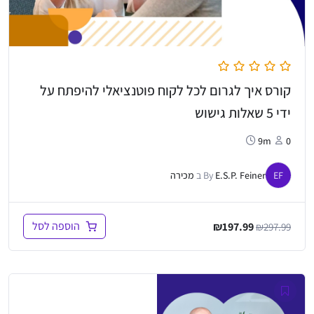
קורס איך לגרום לכל לקוח פוטנציאלי להיפתח על
ידי 5 שאלות גישוש
9m
0
EF
E.S.P. Feiner
By
ב
מכירה
המחיר
המחיר
הוספה לסל
₪
197.99
₪
297.99
המקורי
הנוכחי
היה:
הוא:
₪197.99.
₪297.99.