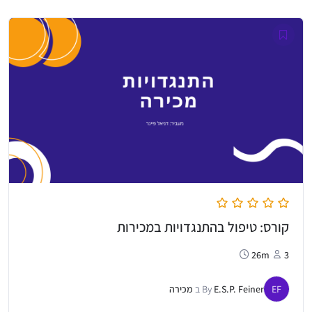
היה:
הוא:
₪95.95.
₪198.00.
קורס: טיפול בהתנגדויות במכירות
26m
3
EF
E.S.P. Feiner
By
ב
מכירה