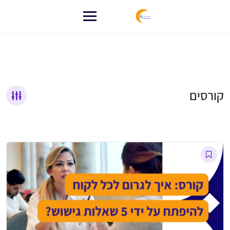
לג
תוכן
קורסים